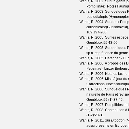
Wahis, R.
2002. Sur un genre p
Pompilinae).
Notes Fauniq
Wahis, R.
2003. Sur quelques P
Leptodialepis (Hymenopter
Wahis, R.
2004. Sur deux Pompi
carbonicolor(Gussakovskij
109
:197-200.
Wahis, R.
2005. Sur les espèce
Gembloux
55
:43-50.
Wahis, R.
2005. Sur quelques P
sp.n. et présence du genre
Wahis, R.
2005. Datenbank Eur
Wahis, R.
2006. A propos des Di
Pepsinae).
Linzer Biologis
Wahis, R.
2006. Notules taxinom
Wahis, R.
2006. Mise à jour du
Corrections.
Notes fauniq
Wahis, R.
2006. Sur quelques Po
naturelle de Paris et révis
Gembloux
59
(
1
):37-45.
Wahis, R.
2007. Pompilides de 
Wahis, R.
2008. Contribution à 
(
1-2
):23-31.
Wahis, R.
2011. Sur
Dipogon
(
M
aussi présente en Europe.