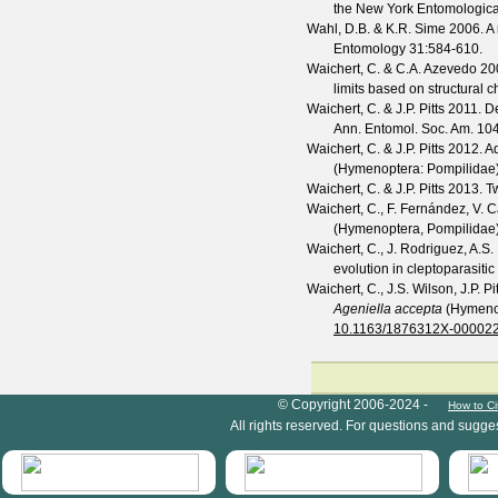
the New York Entomologica
Wahl, D.B. & K.R. Sime
2006. A 
Entomology
31
:584-610.
Waichert, C. & C.A. Azevedo
200
limits based on structural 
Waichert, C. & J.P. Pitts
2011. De
Ann. Entomol. Soc. Am.
10
Waichert, C. & J.P. Pitts
2012. Ad
(Hymenoptera: Pompilidae)
Waichert, C. & J.P. Pitts
2013. T
Waichert, C., F. Fernández, V. C
(Hymenoptera, Pompilidae
Waichert, C., J. Rodriguez, A.S. 
evolution in cleptoparasit
Waichert, C., J.S. Wilson, J.P. P
Ageniella accepta
(Hymenop
10.1163/1876312X-00002
HymIS project footer
© Copyright 2006-2024 -
How to Ci
All rights reserved. For questions and sugge
HymIS projectlist