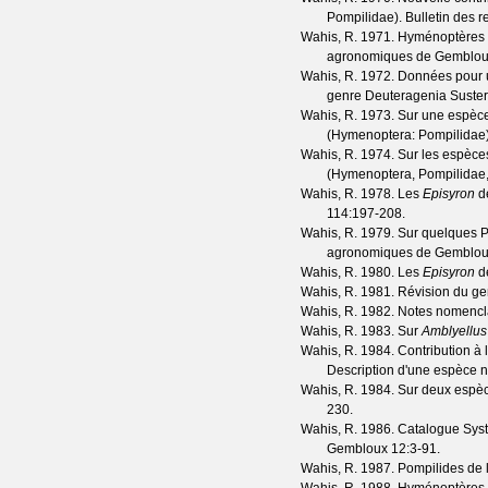
Pompilidae).
Bulletin des
Wahis, R.
1971. Hyménoptères P
agronomiques de Gemblo
Wahis, R.
1972. Données pour u
genre Deuteragenia Suster
Wahis, R.
1973. Sur une espèce
(Hymenoptera: Pompilidae
Wahis, R.
1974. Sur les espèc
(Hymenoptera, Pompilidae,
Wahis, R.
1978. Les
Episyron
de
114
:197-208.
Wahis, R.
1979. Sur quelques P
agronomiques de Gemblo
Wahis, R.
1980. Les
Episyron
de
Wahis, R.
1981. Révision du g
Wahis, R.
1982. Notes nomencla
Wahis, R.
1983. Sur
Amblyellus
Wahis, R.
1984. Contribution à
Description d'une espèce n
Wahis, R.
1984. Sur deux espèc
230.
Wahis, R.
1986. Catalogue Sys
Gembloux
12
:3-91.
Wahis, R.
1987. Pompilides de 