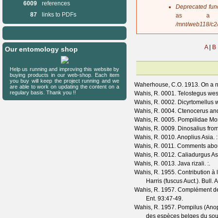
6009
references
s
Deprecated fun
a
87
links to PDFs
as a 
g
/mnt/web118/c2
e
A
|
B
Our entomology shop
Help us running and improving this website by
buying products in our web-shop. Each item
you buy will keep the project running and we
Waherhouse, C.O.
1913. On a n
are able to work on updating the content on a
regulary basis. Thank you !!
Wahis, R.
0001. Telostegus wes
Wahis, R.
0002. Dicyrtomellus w
Wahis, R.
0004. Ctenocerus and 
Wahis, R.
0005. Pompilidae Mo
Wahis, R.
0009. Dinosalius fro
Wahis, R.
0010. Anoplius Asia.
:
Wahis, R.
0011. Comments abo
Wahis, R.
0012. Caliadurgus As
Wahis, R.
0013. Java rizali.
:.
Wahis, R.
1955. Contribution à 
Harris (fuscus Auct.).
Bull. 
Wahis, R.
1957. Complément de 
Ent.
93
:47-49.
Wahis, R.
1957. Pompilus (Anop
des espèces belges du so