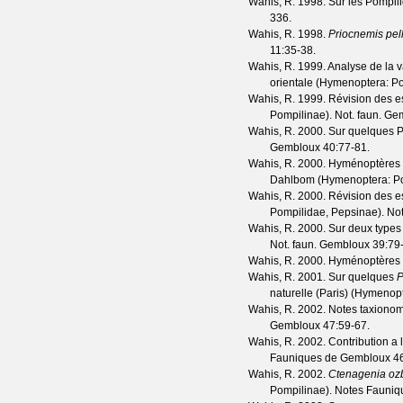
Wahis, R.
1998. Sur les Pompili
336.
Wahis, R.
1998.
Priocnemis pell
11
:35-38.
Wahis, R.
1999. Analyse de la v
orientale (Hymenoptera: P
Wahis, R.
1999. Révision des es
Pompilinae).
Not. faun. Ge
Wahis, R.
2000. Sur quelques Po
Gembloux
40
:77-81.
Wahis, R.
2000. Hyménoptères 
Dahlbom (Hymenoptera: Po
Wahis, R.
2000. Révision des es
Pompilidae, Pepsinae).
Not
Wahis, R.
2000. Sur deux types
Not. faun. Gembloux
39
:79
Wahis, R.
2000. Hyménoptères a
Wahis, R.
2001. Sur quelques
P
naturelle (Paris) (Hymenop
Wahis, R.
2002. Notes taxionom
Gembloux
47
:59-67.
Wahis, R.
2002. Contribution a
Fauniques de Gembloux
4
Wahis, R.
2002.
Ctenagenia oz
Pompilinae).
Notes Fauniq