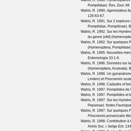
Wahis, R.
1988. Hyménoptères 
Pompilidae).
Rev. Zool. Afr.
Wahis, R.
1990.
Agenioideus fa
126
:63-67.
Wahis, R.
1991. Sur 2 espèces d'
Pompilidae, Pompilinae).
B
Wahis, R.
1992. Sur les Hyménop
du genre (xfxf) (Hymenopte
Wahis, R.
1992. Sur quelques P
(Hymenoptera, Pompilidae
Wahis, R.
1995. Nouvelles ment
Entomologia
33
:1-6.
Wahis, R.
1996. Données sur la 
(Hymenoptera, Aculeata).
B
Wahis, R.
1996. Un gynandromo
Linden) et
Priocnemis sust
Wahis, R.
1996. Cadastre of bio
Wahis, R.
1997. Pompilides de l
Wahis, R.
1997. Pompilides et 
Wahis, R.
1997. Sur les Hyménop
Pepsinae).
Notes Fauniqu
Wahis, R.
1997. Sur quelques
P
Priocnemis provencalis
Wol
Wahis, R.
1998. Contribution à
Annls Soc. r. belge Ent.
13