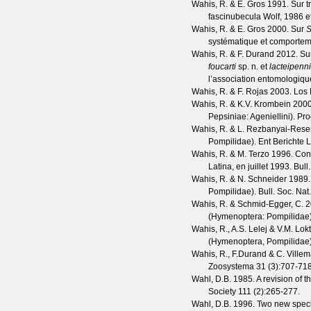
Wahis, R. & E. Gros
1991. Sur t
fascinubecula Wolf, 1986 e
Wahis, R. & E. Gros
2000. Sur
S
systématique et comportem
Wahis, R. & F. Durand
2012. Su
foucarti
sp. n. et
lacteipenn
l’association entomologiqu
Wahis, R. & F. Rojas
2003. Los 
Wahis, R. & K.V. Krombein
2000
Pepsiniae: Ageniellini).
Pro
Wahis, R. & L. Rezbanyai-Rese
Pompilidae).
Ent Berichte 
Wahis, R. & M. Terzo
1996. Contr
Latina, en juillet 1993.
Bull
Wahis, R. & N. Schneider
1989.
Pompilidae).
Bull. Soc. Nat
Wahis, R. & Schmid-Egger, C.
2
(Hymenoptera: Pompilidae
Wahis, R., A.S. Lelej & V.M. Lok
(Hymenoptera, Pompilidae
Wahis, R., F.Durand & C. Villem
Zoosystema
31
(
3
):707-718
Wahl, D.B.
1985. A revision of 
Society
111
(
2
):265-277.
Wahl, D.B.
1996. Two new spec