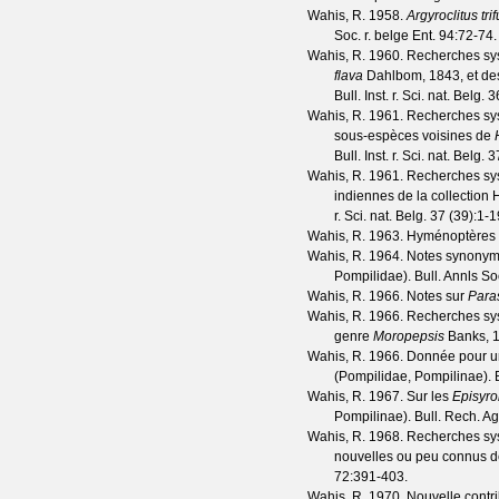
Wahis, R.
1958.
Argyroclitus tri
Soc. r. belge Ent.
94
:72-74.
Wahis, R.
1960. Recherches sys
flava
Dahlbom, 1843, et des
Bull. Inst. r. Sci. nat. Belg.
3
Wahis, R.
1961. Recherches sys
sous-espèces voisines de
Bull. Inst. r. Sci. nat. Belg.
3
Wahis, R.
1961. Recherches sys
indiennes de la collection
r. Sci. nat. Belg.
37
(
39
):1-1
Wahis, R.
1963. Hyménoptères 
Wahis, R.
1964. Notes synonymi
Pompilidae).
Bull. Annls Soc
Wahis, R.
1966. Notes sur
Para
Wahis, R.
1966. Recherches sys
genre
Moropepsis
Banks, 1
Wahis, R.
1966. Donnée pour un
(Pompilidae, Pompilinae).
Wahis, R.
1967. Sur les
Episyro
Pompilinae).
Bull. Rech. A
Wahis, R.
1968. Recherches sys
nouvelles ou peu connus d
72
:391-403.
Wahis, R.
1970. Nouvelle contr