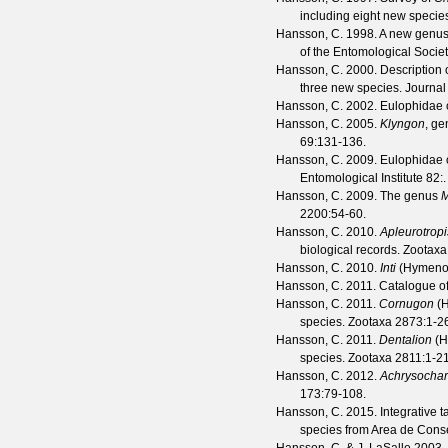
including eight new specie
Hansson, C.
1998. A new genus 
of the Entomological Socie
Hansson, C.
2000. Description 
three new species.
Journal
Hansson, C.
2002. Eulophidae o
Hansson, C.
2005.
Klyngon
, ge
69
:131-136.
Hansson, C.
2009. Eulophidae o
Entomological Institute
82
:.
Hansson, C.
2009. The genus
M
2200
:54-60.
Hansson, C.
2010.
Apleurotropi
biological records.
Zootaxa
Hansson, C.
2010.
Inti
(Hymenopt
Hansson, C.
2011. Catalogue of
Hansson, C.
2011.
Cornugon
(H
species.
Zootaxa
2873
:1-2
Hansson, C.
2011.
Dentalion
(H
species.
Zootaxa
2811
:1-21
Hansson, C.
2012.
Achrysochar
173
:79-108.
Hansson, C.
2015. Integrative 
species from Area de Cons