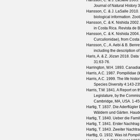
Hansson, C. & J. LaSalle
2003. 
Journal of Natural History
3
Hansson, C. & J. LaSalle
2010. 
biological information.
Zoo
Hansson, C. & K. Nishida
2002.
in Costa Rica.
Revista de B
Hansson, C. & K. Nishida
2004.
Curculionidae), from Costa
Hansson, C., A. Aebi & B. Benre
including the description o
Haris, A. & Z. Józan
2018. Data 
31
:63-76.
Harrington, W.H.
1893. Canadia
Harris, A.C.
1987. Pompilidae (
Harris, A.C.
1999. The life histo
Species Diversity
4
:143-23
Harris, T.W.
1841. A Report on th
Legislature, by the Commiss
Cambridge, MA, USA. 1-45
Hartig, T.
1837. Die Aderflügler
Wäldern und Gärten. Haude
Hartig, T.
1840. Ueber die Famil
Hartig, T.
1841. Erster Nachtrag
Hartig, T.
1843. Zweiter Nachtra
Harttig, G.
1932. Was ist
Pompil