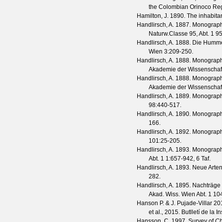
the Colombian Orinoco Re
Hamilton, J.
1890. The inhabitant
Handlirsch, A.
1887. Monograph
Naturw.Classe 95, Abt. 1
9
Handlirsch, A.
1888. Die Hummel
Wien
3
:209-250.
Handlirsch, A.
1888. Monograph
Akademie der Wissenschaft
Handlirsch, A.
1888. Monograph
Akademie der Wissenschaft
Handlirsch, A.
1889. Monograph
98
:440-517.
Handlirsch, A.
1890. Monograph
166.
Handlirsch, A.
1892. Monograph
101
:25-205.
Handlirsch, A.
1893. Monograph
Abt. 1
1
:657-942, 6 Taf.
Handlirsch, A.
1893. Neue Arten
282.
Handlirsch, A.
1895. Nachträge 
Akad. Wiss. Wien Abt. 1
10
Hanson P. & J. Pujade-Villar
201
et al., 2015.
Butlletí de la I
Hansson, C.
1997. Survey of
Ch