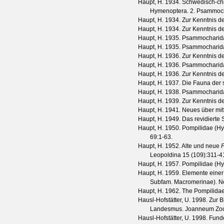
Haupt, H.
1934. Schwedisch-chi
Hymenoptera. 2. Psammoc
Haupt, H.
1934. Zur Kenntnis de
Haupt, H.
1934. Zur Kenntnis de
Haupt, H.
1935. Psammocharidae
Haupt, H.
1935. Psammocharid
Haupt, H.
1936. Zur Kenntnis d
Haupt, H.
1936. Psammocharidae
Haupt, H.
1936. Zur Kenntnis d
Haupt, H.
1937. Die Fauna der
Haupt, H.
1938. Psammocharida
Haupt, H.
1939. Zur Kenntnis d
Haupt, H.
1941. Neues über mi
Haupt, H.
1949. Das revidierte
Haupt, H.
1950. Pompilidae (Hym
69
:1-63.
Haupt, H.
1952. Alte und neue
Leopoldina
15
(
109
):311-4
Haupt, H.
1957. Pompilidae (Hym
Haupt, H.
1959. Elemente einer
Subfam. Macromerinae).
N
Haupt, H.
1962. The Pompilidae 
Hausl-Hofstätter, U.
1998. Zur B
Landesmus. Joanneum Zoo
Hausl-Hofstätter, U.
1998. Fund