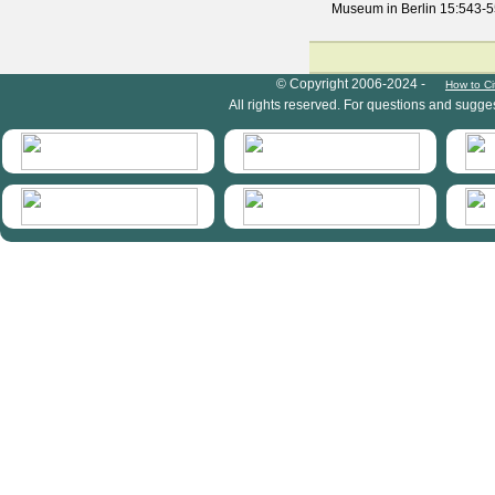
Museum in Berlin
15
:543-5
HymIS project footer
© Copyright 2006-2024 -
How to Ci
All rights reserved. For questions and sugge
HymIS projectlist