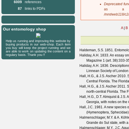
6009
references
s
Deprecated fun
a
87
links to PDFs
as a 
g
/mnt/web118/c2
e
A
|
B
Our entomology shop
Help us running and improving this website by
buying products in our web-shop. Each item
you buy will keep the project running and we
Haldeman, S.S.
1851. Entomolo
are able to work on updating the content on a
regulary basis. Thank you !!
Haliday, A.H.
1833. An essay on t
Magazine
1
(
art. 38
):333-3
Haliday, A.H.
1836. Descriptions
Linnean Society of London
Hall, H.G., & J.S. Ascher
2010. S
Central Florida.
The Florid
Hall, H.G., & J.S. Ascher
2011. S
north-central Florida.
The F
Hall, H.G., D.T. Almquist & J.S. 
Georgia, with notes on the
Hall, J.C.
1981. A new species 
(Hymenoptera, Sphecidae)
Halmenschlager, M.Y. & A. Köhl
Grande do Sul state, with a
Halmenschlager, M.Y., J.C. Agu