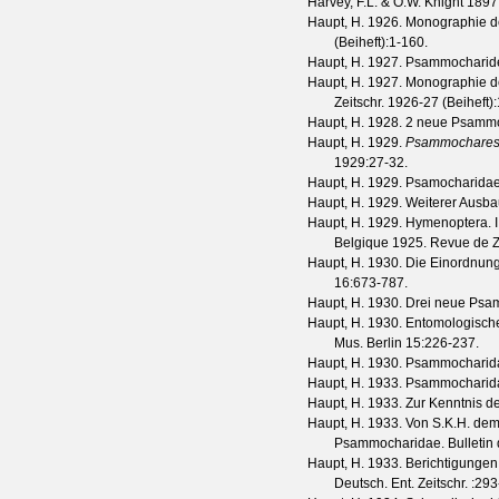
Harvey, F.L. & O.W. Knight
1897.
Haupt, H.
1926. Monographie de
(
Beiheft
):1-160.
Haupt, H.
1927. Psammochariden
Haupt, H.
1927. Monographie de
Zeitschr.
1926-27
(
Beiheft
)
Haupt, H.
1928. 2 neue Psammo
Haupt, H.
1929.
Psammochare
1929
:27-32.
Haupt, H.
1929. Psamocharidae 
Haupt, H.
1929. Weiterer Ausb
Haupt, H.
1929. Hymenoptera. II
Belgique 1925.
Revue de Z
Haupt, H.
1930. Die Einordnung
16
:673-787.
Haupt, H.
1930. Drei neue Psam
Haupt, H.
1930. Entomologische
Mus. Berlin
15
:226-237.
Haupt, H.
1930. Psammocharidae
Haupt, H.
1933. Psammocharida
Haupt, H.
1933. Zur Kenntnis d
Haupt, H.
1933. Von S.K.H. dem
Psammocharidae.
Bulletin
Haupt, H.
1933. Berichtigungen 
Deutsch. Ent. Zeitschr.
:293