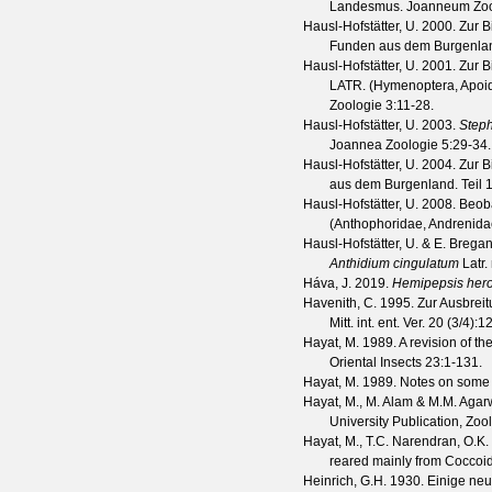
Landesmus. Joanneum Zoo
Hausl-Hofstätter, U.
2000. Zur B
Funden aus dem Burgenla
Hausl-Hofstätter, U.
2001. Zur B
LATR. (Hymenoptera, Apoid
Zoologie
3
:11-28.
Hausl-Hofstätter, U.
2003.
Steph
Joannea Zoologie
5
:29-34.
Hausl-Hofstätter, U.
2004. Zur B
aus dem Burgenland. Teil 
Hausl-Hofstätter, U.
2008. Beoba
(Anthophoridae, Andrenida
Hausl-Hofstätter, U. & E. Bregan
Anthidium cingulatum
Latr.
Háva, J.
2019.
Hemipepsis her
Havenith, C.
1995. Zur Ausbrei
Mitt. int. ent. Ver.
20
(
3/4
):1
Hayat, M.
1989. A revision of th
Oriental Insects
23
:1-131.
Hayat, M.
1989. Notes on some 
Hayat, M., M. Alam & M.M. Agar
University Publication, Zoo
Hayat, M., T.C. Narendran, O.
reared mainly from Coccoi
Heinrich, G.H.
1930. Einige neu